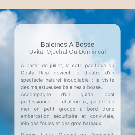
Baleines A Bosse
Uvita, Ojochal Ou Dominical
À partir de juillet, la côte pacifique du
Costa Rica devient le théâtre d’un
spectacle naturel inoubliable : la visite
des majestueuses baleines à bosse.
Accompagné d’un guide local
professionnel et chaleureux, partez en
mer en petit groupe à bord d’une
embarcation sécuritaire et conviviale,
loin des foules et des gros bateaux.
Depuis Uvita, Ojochal ou Dominical,